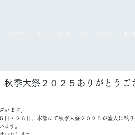
新着情報
風景
年間行事
儀礼
特別祈願
聞き添
】秋季大祭２０２５ありがとうご
ざいます。
５日・２６日、本部にて秋季大祭２０２５が盛大に執り
います。
けいたします。