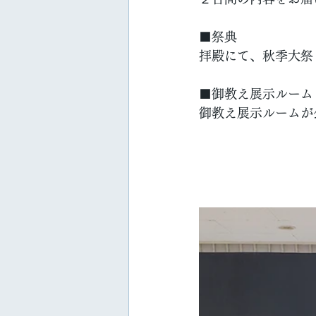
■祭典
拝殿にて、秋季大祭
■御教え展示ルーム
御教え展示ルームが