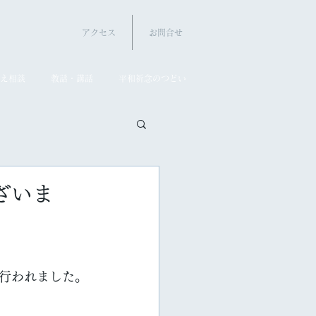
アクセス
お問合せ
え相談
教話・講話
平和祈念のつどい
ざいま
行われました。