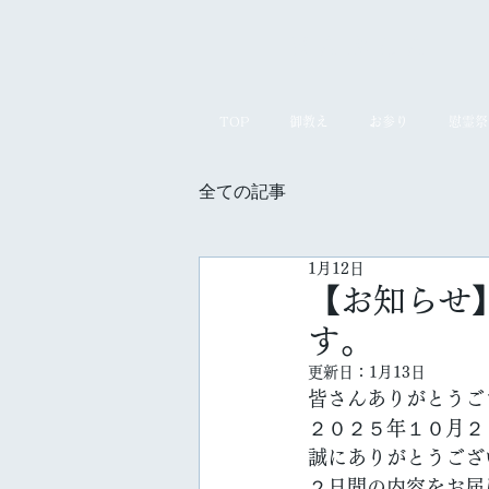
ほんぶしん
TOP
御教え
お参り
慰霊祭
全ての記事
1月12日
【お知らせ
す。
更新日：
1月13日
皆さんありがとうご
２０２５年１０月２
誠にありがとうござ
２日間の内容をお届