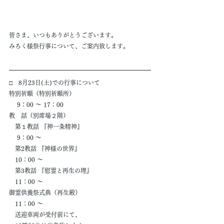
皆さま、いつもありがとうございます。
みろく様祭行事について、ご案内致します。
□　8月23日(土)での行事について
特別祈願（特別祈願所）
　 9：00 ～ 17：00
教　話（別席場２階）
　第１教話 『神一条精神』
　 9：00 ～
　第2教話 『神様の世界』
　10：00 ～
　第3教話 『慰霊と再生の理』
　11：00 ～
御霊供養祭式典（再生殿）
　11：00 ～
　送迎車両が受付前にて、