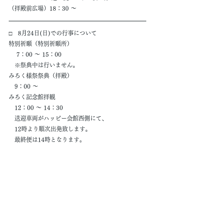
（拝殿前広場）18：30 ～
□　8月24日(日)での行事について
特別祈願（特別祈願所）
　 7：00 ～ 15：00
　※祭典中は行いません。
みろく様祭祭典（拝殿）
　9：00 ～
みろく記念館拝観
　12：00 ～ 14：30
　送迎車両がハッピー会館西側にて、
　12時より順次出発致します。
　最終便は14時となります。
夕づとめ（拝殿）
　17：30 ～
みろく記念館「みろくの世」ビデオ上映時間
① 12：35　　② 13：10　　③ 13：45
西大寺駅行車両（第１駐車場）