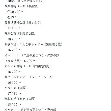
　10時20分に出発致します。
奉楽習得コース（奉楽室）
　①10：00 ～
　②13：00 ～
各県世話役会議（第１食堂）
　11：00 ～
外務会議（別席場２階）
　13：00 ～
教歌奉唱・かんな歌シャワー（別席場２階）
　15：00 ～
オハナ！！ ボク達の夏まつり・夕方の部
（まなび室）15：00 ～
おかぐら習得コース（拝殿内西側）
　15：00 ～
スマイルセミナー（ハッピールーム）
　16：00 ～
夕づとめ（拝殿）
　17：30 ～
祭典お手合わせ（拝殿）
　18：15 ～
オハナ！！ ボク達の夏まつり・夜の部