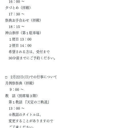
　16：00 ～
夕づとめ（拝殿）
　17：30 ～
祭典お手合わせ（拝殿）
　18：15 ～
神山参拝（第１駐車場）
　１便目 13：00
　２便目 14：00
　希望される方は、受付まで
　30分前までにご予約ください。
□　2月22日(日)での行事について
月例祭祭典（拝殿）
　 9：00 ～
教　話（別席場３階）
　第１教話 『天定の三軌道』
　13：00 ～
　※教話のタイトルは、
　変更することがありますので
　ご了承ください。