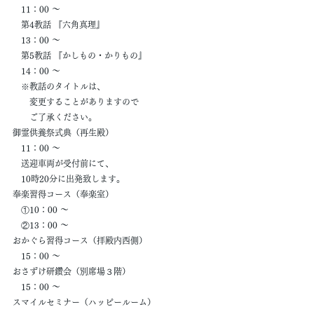
　11：00 ～
　第4教話 『六角真理』
　13：00 ～
　第5教話 『かしもの・かりもの』
　14：00 ～
　※教話のタイトルは、
　　変更することがありますので
　　ご了承ください。
御霊供養祭式典（再生殿）
　11：00 ～
　送迎車両が受付前にて、
　10時20分に出発致します。
奉楽習得コース（奉楽室）
　①10：00 ～
　②13：00 ～
おかぐら習得コース（拝殿内西側）
　15：00 ～
おさずけ研鑽会（別席場３階）
　15：00 ～
スマイルセミナー（ハッピールーム）