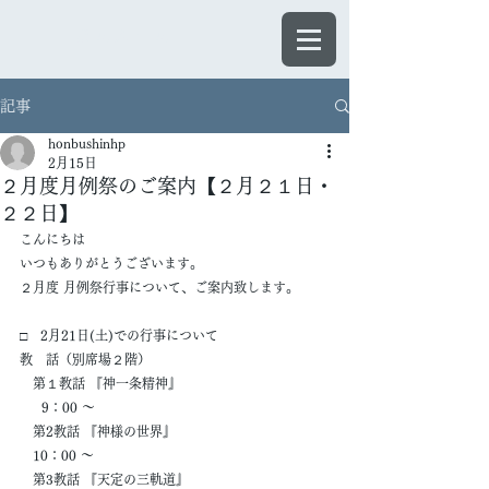
ほんぶしん
記事
honbushinhp
2月15日
２月度月例祭のご案内【２月２１日・
２２日】
こんにちは
いつもありがとうございます。
２月度 月例祭行事について、ご案内致します。
□　2月21日(土)での行事について
教　話（別席場２階）
　第１教話 『神一条精神』
　  9：00 ～
　第2教話 『神様の世界』
　10：00 ～
　第3教話 『天定の三軌道』