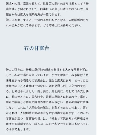
国境や人種、宗派を超えて、世界万人助けの参り場所として「神
山聖地」が開かれました。
四季折々の美しい木々の移ろいや、展
望台からは広大な瀬戸内海が一望できます。
​神山にお参りすると、一切の不幸のもととなる、人間関係のもつ
れや歪みが取れてゆきます。どうぞ神山にお参りください。
​石の甘露台
神山の頂きに、神様の愛(和)の想念を象徴する大きな円石を背に
して、石の甘露台が立っています。かつて教祖中山みき様は「将
来建立される石造りの甘露台は、完全な露天にあり。まわりには
参拝所のごとき建物は一切ない。四面見通しの中に立つのであ
る」と仰せられました。雨と共に、風と共に、そして日の光と共
に、月の光と共に。四六時中、天直の息吹きに包まれた甘露台。
特定の家柄とか特定の因習の中に縛られない、特定の国家に所属
しない、これは「人間生命の誕生」を型どったものであり、言い
かえれば、人間創造の親の存在を示す標識であります。この石の
甘露台が立つ「甘露台の場」は、「神ありて我あり」の御教えを
象徴する場所であり、ほんぶしんの平和マークの元にもなってい
る場所であります。