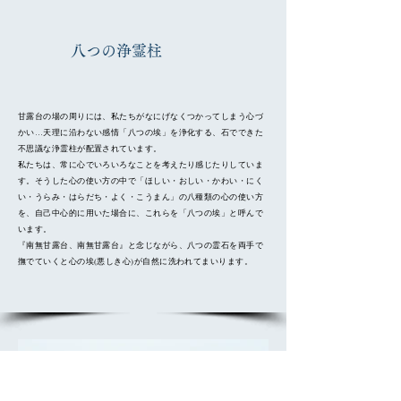
​八つの浄霊柱
甘露台の場の周りには、私たちがなにげなくつかってしまう心づ
かい…天理に沿わない感情「八つの埃」を浄化する、石でできた
不思議な浄霊柱が配置されています。
私たちは、常に心でいろいろなことを考えたり感じたりしていま
す。そうした心の使い方の中で「ほしい・おしい・かわい・にく
い・うらみ・はらだち・よく・こうまん」の八種類の心の使い方
を、自己中心的に用いた場合に、これらを「八つの埃」と呼んで
います。
​『南無甘露台、南無甘露台』と念じながら、八つの霊石を両手で
撫でていくと心の埃(悪しき心)が自然に洗われてまいります。