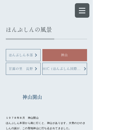
ほんぶしん
ほんぶしんの風景
ほんぶしん本部
神山
甘露の里 長野
HIC (ほんぶしん国際センター)
​神山開山
１９７８年８月 神山開山
ほんぶしん本部から南に行くと、神山があります。大勢のひのき
しんの誠が、この聖地神山に打ち込まれてきました。