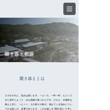
ほんぶしん
聞き添え相談
​聞き添えとは
人それぞれに、悩みは違います。一人一人、一軒一軒、たどって
きた道中によって、みな因縁が違うからです。だから、全般的な
教えと共に、一人々々、その家その家が、抱えている悩みについ
てのお諭しが、必要であります。このお諭しを“聞き添え”と申し